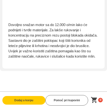
Dovoljno snažan motor sa do 12.000 o/min lako će
podnijeti i tvrđe materijale. Za lakše rukovanje i
koncentraciju na preciznom rezu postoji blokada okidača.
Sastavni dio je zaštitni poklopac koji štiti korisnika od
leteće piljevine ili krhotina i neodvojivi je dio brusilice.
Uvijek je važno koristiti zaštitna pomagala kao što su
zaštitne naočale, rukavice i slušalice kada koristite mlin.
0
Dodaj u korpu
Pomoć pri kupovini