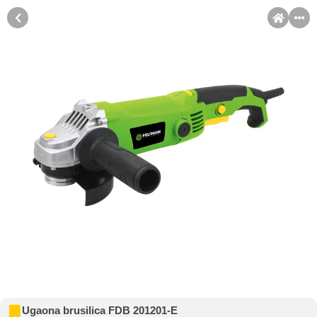
MENI
Račun
Pomoć pri kupovini
Kupovina na rate
Sve je lakše kad se podijeli!
Kupovina na rate
Kupovinu na rate možete obaviti ukoliko posjedujete jednu od
slikovito prikazanih kartica ispod.
Ugaona brusilica FDB 201201-E