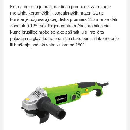
Kutna brusilica je mali praktičan pomoćnik za rezanje
metalnih, keramičkih ili porculanskih materijala uz
korištenje odgovarajućeg diska promjera 115 mm za dati
O nama
zadatak ili 125 mm. Ergonomska ručka kao bitan dio
kutne brusilice može se lako zašrafiti u tri različita
položaja na glavi kutne brusilice i tako postići lako rezanje
ili brušenje pod aktivnim kutom od 180°.
Privatnost kupca
Uvjeti i odredbe