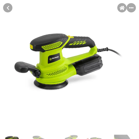
MENI
Račun
Pomoć pri kupovini
Kupovina na rate
Sve je lakše kad se podijeli!
Kupovinu na rate možete obaviti ukoliko posjedujete jednu od
Kupovina na rate
slikovito prikazanih kartica ispod.