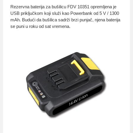
Rezervna baterija za bušilicu FDV 10351 opremljena je
USB priključkom koji služi kao Powerbank od 5 V / 1300
mAh. Budući da bušilica sadrži brzi punjač, ​​njena baterija
O nama
se puni u roku od sat vremena.
Privatnost kupca
Uvjeti i odredbe