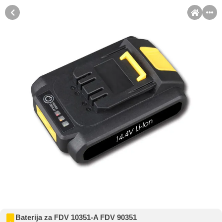
MENI
Račun
Pomoć pri kupovini
Kupovina na rate
Sve je lakše kad se podijeli!
Kupovinu na rate možete obaviti ukoliko posjedujete jednu od
slikovito prikazanih kartica ispod.
Kupovina na rate
Baterija za FDV 10351-A FDV 90351