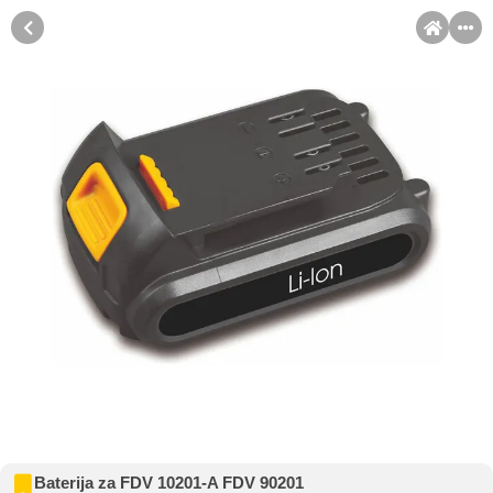
MENI
Račun
Pomoć pri kupovini
Kupovina na rate
Sve je lakše kad se podijeli!
Kupovinu na rate možete obaviti ukoliko posjedujete jednu od
slikovito prikazanih kartica ispod.
Kupovina na rate
Baterija za FDV 10201-A FDV 90201