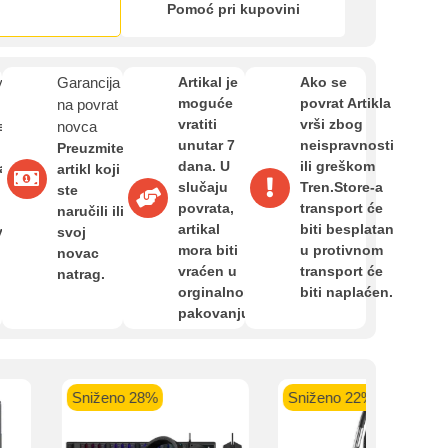
Zahtjev za reklamaciju
Pomoć pri kupovini
Informacije o dostavi
van
Garancija
Artikal je
Ako se
moguće
povrat Artikla
na povrat
 banka VISA
Sparkasse banka
Raiffeisen banka VISA
NL
vratiti
vrši zbog
e
novca
do 24 rate
MasterCard
Magic Card do 36 rata
MasterC
unutar 7
neispravnosti
O nama
Preuzmite
Shop'n'Fun do 36 rata
dana. U
ili greškom
a,
artikl koji
slučaju
Tren.Store-a
ste
povrata,
transport će
naručili ili
Privatnost kupca
artikal
biti besplatan
van
svoj
mora biti
u protivnom
novac
vraćen u
transport će
natrag.
Uvjeti i odredbe
orginalnom
biti naplaćen.
pakovanju.
Sniženo 28%
Sniženo 22%