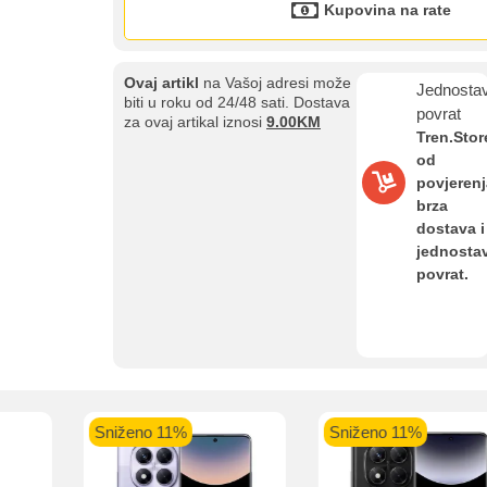
Kupovina na rate
Ovaj artikl
na Vašoj adresi može
Jednosta
biti u roku od 24/48 sati. Dostava
povrat
za ovaj artikal iznosi
9.00KM
aolo banka
Intesa Sanpaolo banka
UniCredit banka
UniCredit
Tren.Stor
num do 12
VISA Inspire do 12 rata
MasterCard Obročna
Obročna 
od
ta
do 24 rate
povjerenj
brza
dostava i
Pomoć pri kupovini
jednosta
Bit će uračunati bankarski troškovi u iznosi od 3.5%
povrat.
Sniženo 11%
Sniženo 11%