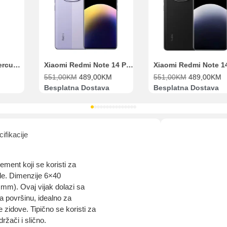
Range Extender Mercusys AX3000 ME80X Wi-Fi 6
Xiaomi Redmi Note 14 Pro 8GB 256GB Ljubičasti
551,00
KM
489,00
KM
551,00
KM
489,00
KM
Besplatna Dostava
Besplatna Dostava
ifikacije
ement koji se koristi za
ale. Dimenzije 6×40
 mm). Ovaj vijak dolazi sa
a površinu, idealno za
e zidove. Tipično se koristi za
držači i slično.