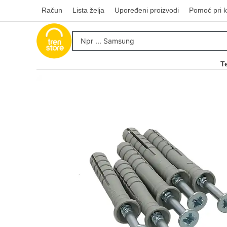
Račun
Lista želja
Upoređeni proizvodi
Pomoć pri k
T
Kupovinu na r