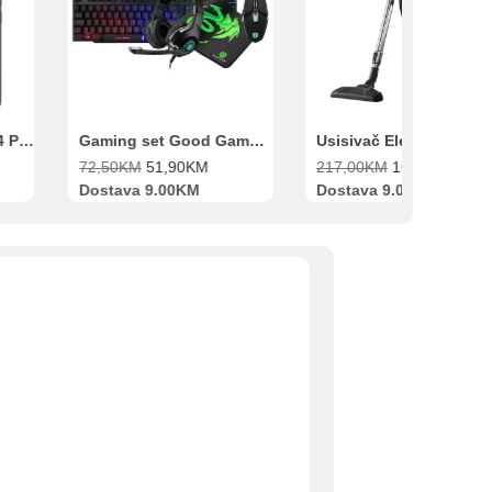
Xiaomi Redmi Note 14 Pro 8GB 256GB Crni
Gaming set Good Game Tastatura, Miš, Slušalice i podloga za miš
72,50
KM
51,90
KM
217,00
KM
169,00
KM
Dostava 9.00KM
Dostava 9.00KM