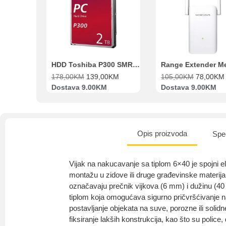
Beko Ugradbeni set N11 BBSE 123001 XD
HDD Toshiba P300 SMR 3.5″ 2TB SATA III
00
KM
178,00
KM
139,00
KM
105,00
KM
78,00
KM
va
Dostava 9.00KM
Dostava 9.00KM
Opis proizvoda
Spec
Vijak na nakucavanje sa tiplom 6×40 je spojni el
montažu u zidove ili druge građevinske materij
označavaju prečnik vijkova (6 mm) i dužinu (40
tiplom koja omogućava sigurno pričvršćivanje n
postavljanje objekata na suve, porozne ili solidn
fiksiranje lakših konstrukcija, kao što su police, 