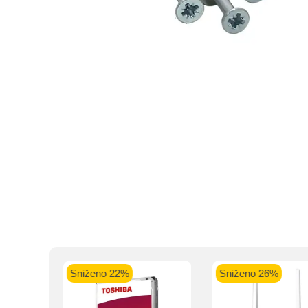
Intesa Sanp
VISA Plati
ra
Sniženo 22%
Sniženo 26%