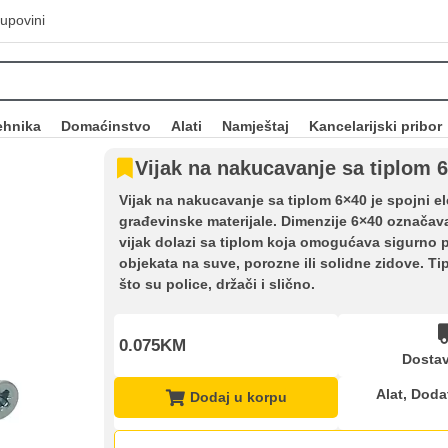
upovini
ehnika
Domaćinstvo
Alati
Namještaj
Kancelarijski pribor
Vijak na nakucavanje sa tiplom 
Vijak na nakucavanje sa tiplom 6×40 je spojni el
građevinske materijale. Dimenzije 6×40 označava
vijak dolazi sa tiplom koja omogućava sigurno p
objekata na suve, porozne ili solidne zidove. Tip
što su police, držači i slično.
0.075KM
Dostav
Kupovina na rate
Alat
,
Doda
Dodaj u korpu
Sve je lakše kad se podijeli!
ate možete obaviti ukoliko posjedujete jednu od slikovito prikazanih 