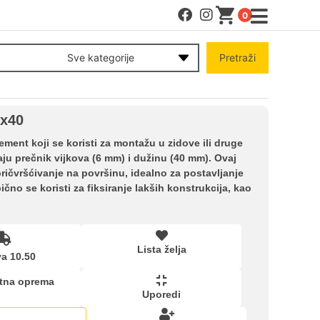
0
MENI
Sve kategorije
Pretraži
Račun
6x40
Pomoć pri kupovini
ement koji se koristi za montažu u zidove ili druge
ju prečnik vijkova (6 mm) i dužinu (40 mm). Ovaj
ričvršćivanje na površinu, idealno za postavljanje
Kupovina na rate
ično se koristi za fiksiranje lakših konstrukcija, kao
Lista želja
Lista želja
a 10.50
Upoređeni proizvodi
tna oprema
Uporedi
kartica ispod.