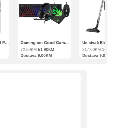
Xiaomi Redmi Note 14 Pro 8GB 256GB Crni
Gaming set Good Game Tastatura, Miš, Slušalice i podloga za miš
72,50
KM
51,90
KM
217,00
KM
169,00
KM
Dostava 9.00KM
Dostava 9.00KM