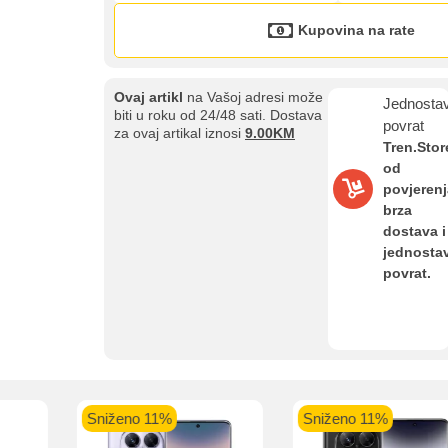
Kupovina na rate
Ovaj artikl
na Vašoj adresi može
Jednosta
biti u roku od 24/48 sati. Dostava
povrat
aolo banka
Intesa Sanpaolo banka
UniCredit banka
UniCredit
za ovaj artikal iznosi
9.00KM
Tren.Stor
num do 12
VISA Inspire do 12 rata
MasterCard Obročna
Obročna 
od
ta
do 24 rate
povjerenj
brza
Pomoć pri kupovini
dostava i
jednosta
Bit će uračunati bankarski troškovi u iznosi od 3.5%
povrat.
Sniženo 11%
Sniženo 11%