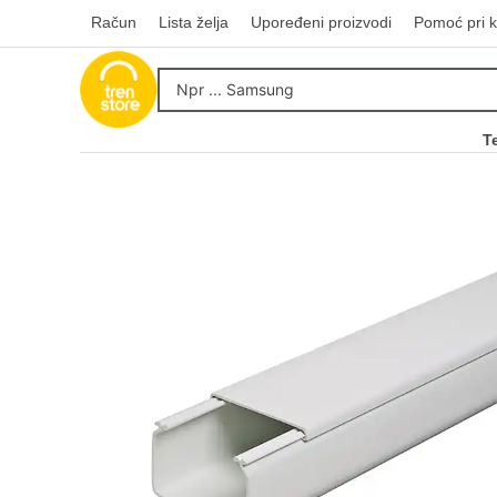
Račun
Lista želja
Upoređeni proizvodi
Pomoć pri k
T
Kupovinu na r