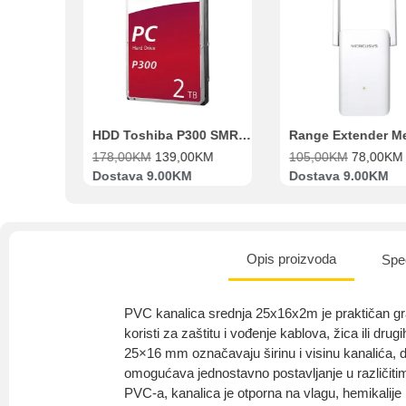
Beko Ugradbeni set N11 BBSE 123001 XD
HDD Toshiba P300 SMR 3.5″ 2TB SATA III
00
KM
178,00
KM
139,00
KM
105,00
KM
78,00
KM
va
Dostava 9.00KM
Dostava 9.00KM
Opis proizvoda
Spec
PVC kanalica srednja 25x16x2m je praktičan gra
koristi za zaštitu i vođenje kablova, žica ili drug
25×16 mm označavaju širinu i visinu kanalića, 
omogućava jednostavno postavljanje u različiti
PVC-a, kanalica je otporna na vlagu, hemikalije i