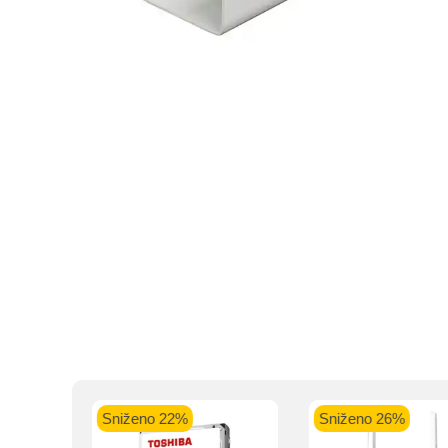
Intesa Sanp
VISA Plati
ra
Sniženo 22%
Sniženo 26%