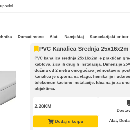
upovini
ehnika
Domaćinstvo
Alati
Namještaj
Kancelarijski pribor
PVC Kanalica Srednja 25x16x2m
PVC kanalica srednja 25x16x2m je praktičan građev
kablova, žica ili drugih instalacija. Dimenzije 2
dužina od 2 metra omogućava jednostavno postav
kanalica je otporna na vlagu, hemikalije i udarce
telekomunikacione instalacije. Idealna je za un
objektima.
2.20KM
Dostav
Kupovina na rate
Alat
,
Doda
Dodaj u korpu
Sve je lakše kad se podijeli!
ate možete obaviti ukoliko posjedujete jednu od slikovito prikazanih 