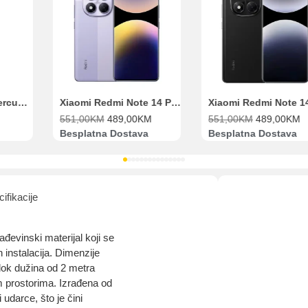
Range Extender Mercusys AX3000 ME80X Wi-Fi 6
Xiaomi Redmi Note 14 Pro 8GB 256GB Ljubičasti
551,00
KM
489,00
KM
551,00
KM
489,00
KM
Besplatna Dostava
Besplatna Dostava
ifikacije
đevinski materijal koji se
ih instalacija. Dimenzije
dok dužina od 2 metra
m prostorima. Izrađena od
 udarce, što je čini