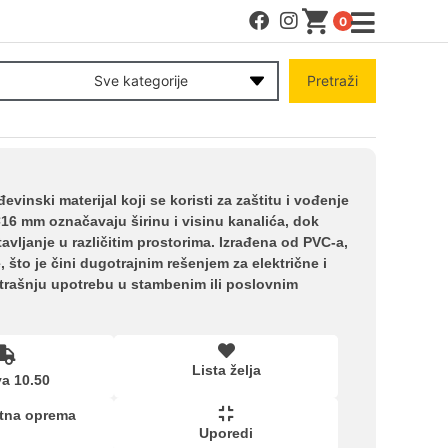
0
MENI
Sve kategorije
Pretraži
Račun
Pomoć pri kupovini
inski materijal koji se koristi za zaštitu i vođenje
5×16 mm označavaju širinu i visinu kanalića, dok
ljanje u različitim prostorima. Izrađena od PVC-a,
Kupovina na rate
, što je čini dugotrajnim rešenjem za električne i
utrašnju upotrebu u stambenim ili poslovnim
Lista želja
Lista želja
a 10.50
Upoređeni proizvodi
tna oprema
Uporedi
kartica ispod.