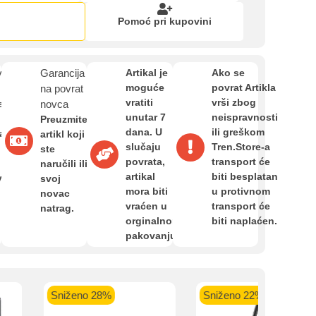
Zahtjev za reklamaciju
Pomoć pri kupovini
Informacije o dostavi
van
Garancija
Artikal je
Ako se
moguće
povrat Artikla
na povrat
 banka VISA
Sparkasse banka
Raiffeisen banka VISA
NL
vratiti
vrši zbog
O nama
e
novca
do 24 rate
MasterCard
Magic Card do 36 rata
MasterC
unutar 7
neispravnosti
Preuzmite
Shop'n'Fun do 36 rata
dana. U
ili greškom
a,
artikl koji
slučaju
Tren.Store-a
ste
Privatnost kupca
povrata,
transport će
naručili ili
artikal
biti besplatan
van
svoj
mora biti
u protivnom
novac
Uvjeti i odredbe
vraćen u
transport će
natrag.
orginalnom
biti naplaćen.
pakovanju.
Sniženo 28%
Sniženo 22%