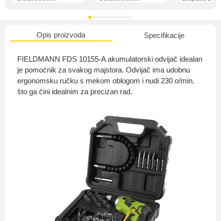
Opis proizvoda
Specifikacije
O nama
FIELDMANN FDS 10155-A akumulatorski odvijač idealan
je pomoćnik za svakog majstora. Odvijač ima udobnu
ergonomsku ručku s mekom oblogom i nudi 230 o/min,
što ga čini idealnim za precizan rad.
Privatnost kupca
Uvjeti i odredbe