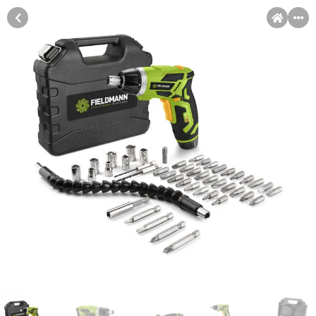
MENI
Račun
Pomoć pri kupovini
Kupovina na rate
Sve je lakše kad se podijeli!
Kupovina na rate
Kupovinu na rate možete obaviti ukoliko posjedujete jednu od
slikovito prikazanih kartica ispod.