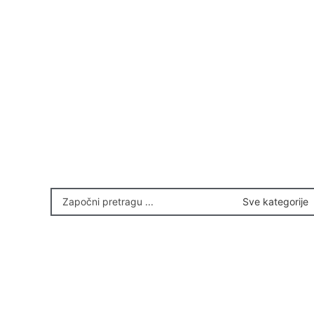
Sve kategorije
Primjeni