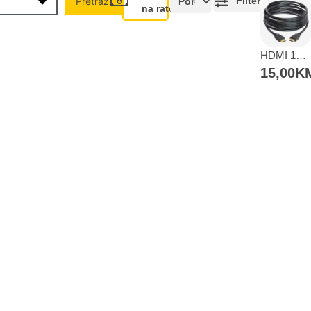
Pretraži
Filter
na rate
aolo banka
Intesa Sanpaolo banka
UniCredit banka
UniCredit
Domaćinstvo
num do 12
VISA Inspire do 12 rata
MasterCard Obročna
Obročna 
ta
do 24 rate
HDMI 10 metara
15,00
K
Pomoć pri kupovini
Bit će uračunati bankarski troškovi u iznosi od 3.5%
Namještaj
Kan