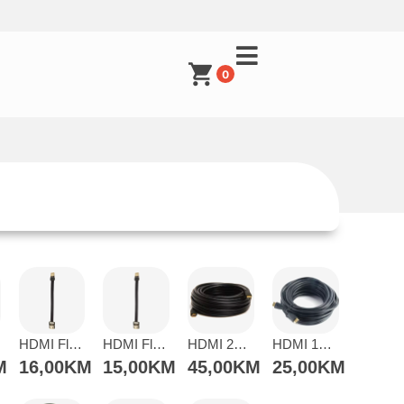
MENI
0
Račun
Pomoć pri kupovini
Kupovina na rate
Lista želja
kartica ispod.
HDMI Flat kabal ženski na muški 20cm
HDMI Flat kabal ženski na muški 15cm
HDMI 20 metara
HDMI 15 metara
Upoređeni proizvodi
M
16,00
KM
15,00
KM
45,00
KM
25,00
KM