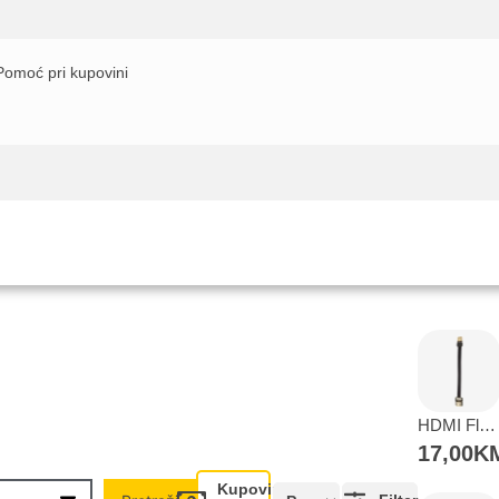
Pomoć pri kupovini
ilteri
Proizvođač
Cijena
Kupovina na rate
Sve je lakše kad se podijeli!
ate možete obaviti ukoliko posjedujete jednu od slikovito prikazanih 
HDMI Flat kabal ženski na muški 30cm
17,00
K
Kupovina