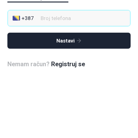
Nastavi
Nemam račun?
Registruj se